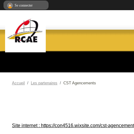
Panneau de gestion des cookies
Se connecter
Accueil
Les partenaires
CST Agencements
Site internet : https://con4516.wixsite.com/cst-agencemen